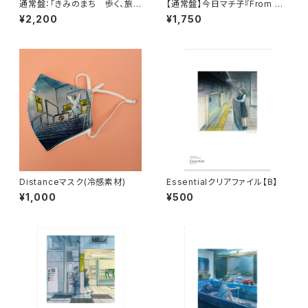
通常盤：「きみのまち 歩く、旅す
【通常盤】今日マチ子『From To
る、書く、えがく」
kyo わたしの#stayhome日記
¥2,200
¥1,750
2022-2023』
Distanceマスク(冷感素材)
Essentialクリアファイル【B】
¥1,000
¥500